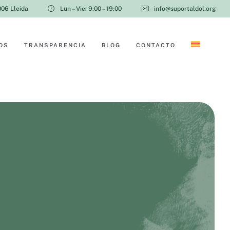
006 Lleida
Lun – Vie: 9:00 – 19:00
info@suportaldol.org
OS
TRANSPARENCIA
BLOG
CONTACTO