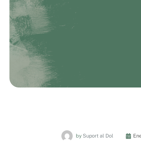
by
Suport al Dol
Ene