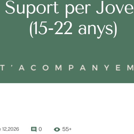
Suport per Jove
(15-22 anys)
0
55+
 12,2026