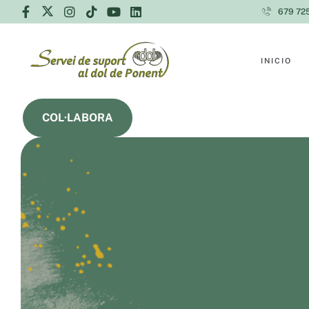
679 72
INICIO
COL·LABORA