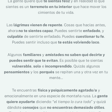
La gente quiere que
te sientas feliz
y en realidad lo que
sientes es un
terremoto en tu interior
que hace mover los
cimientos de tu vida.
Las
lágrimas vienen de repente
. Cosas que hacías antes,
ahora
no te sientes capaz
. Puedes sentirte
enfadado
, y
culpable
de sentirte enfadado. Puedes
cuestionar tu fe
.
Puedes sentir incluso que
te estás volviendo loco
.
Algunos
familiares
y
amistades no saben qué decirte y
puedes sentir que te evitan
. Es posible que te sientas
vulnerable
,
solo
e
incomprendido
. Quizás algunos
pensamientos
y los
porqués
se repiten una y otra vez en tu
mente…
Te encuentras
física y psíquicamente agotado/a
y
emocionalmente en una especie de montaña rusa. La
gente
quiere ayudarte
diciendo: “
el tiempo lo cura todo
” y quizá
dándote
consejos
que
no encuentras demasiado útiles
.