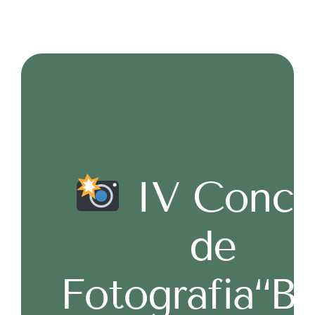
COL·LABORA
IV Concu
de
Fotografia“Bu