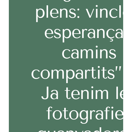
plens: vincle
esperança 
camins
compartits”
Ja tenim le
fotografies