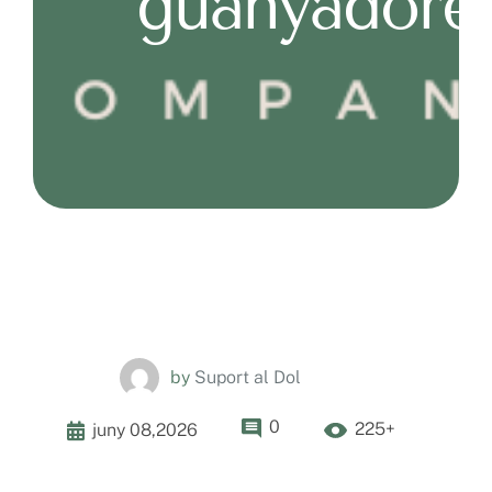
guanyadore
by
Suport al Dol
0
225+
juny 08,2026