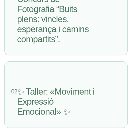
Fotografia “Buits
plens: vincles,
esperança i camins
compartits”.
✨ Taller: «Moviment i
02
Expressió
Emocional» ✨